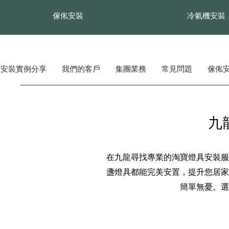
傢俬安裝
冷氣機安裝
安裝實例分享
我們的客戶
集團業務
常見問題
傢俬
九
在九龍尋找專業的淘寶燈具安裝服
盞燈具都能完美安置，提升您居家
簡單無憂。選