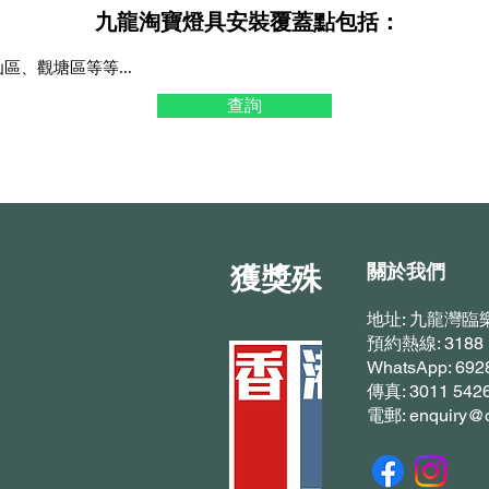
九龍淘寶燈具安裝覆蓋點包括：
、觀塘區等等...
查詢
關於我們
​獲獎殊榮
地址: 九龍灣臨
預約熱線: 3188 
WhatsApp: 692
傳真: 3011 542
電郵: enquiry@o