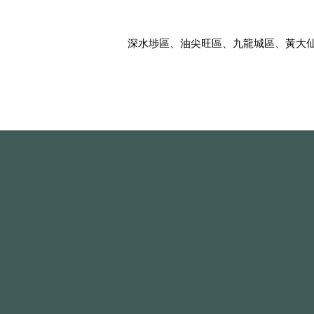
深水埗區、油尖旺區、九龍城區、黃大仙區