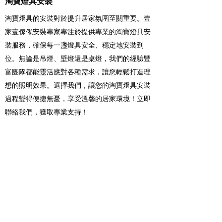
淘寶燈具安裝
淘寶燈具的安裝對於提升居家氛圍至關重要。壹
家壹傢俬安裝專家專注於提供專業的淘寶燈具安
裝服務，確保每一盞燈具安全、穩定地安裝到
位。無論是吊燈、壁燈還是桌燈，我們的經驗豐
富團隊都能靈活應對各種需求，讓您輕鬆打造理
想的照明效果。選擇我們，讓您的淘寶燈具安裝
過程變得便捷無憂，享受溫馨的居家環境！立即
聯絡我們，獲取專業支持！
新界淘寶燈具安裝覆蓋點包括：
葵青區、荃灣區、元朗區、屯門區、離島區、沙
田區、大埔區、北區、西貢區
等等...
查詢