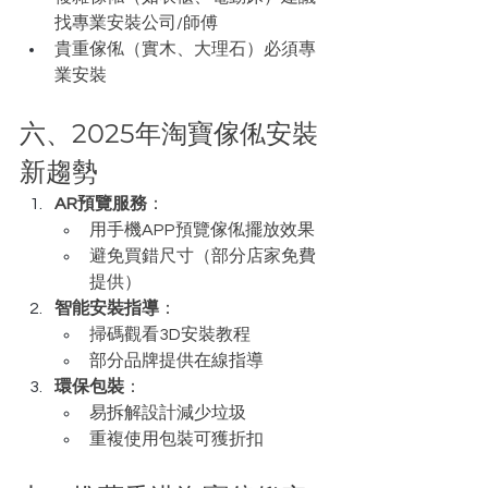
找專業安裝公司/師傅
貴重傢俬（實木、大理石）必須專
業安裝
六、2025年淘寶傢俬安裝
新趨勢
AR預覽服務
：
用手機APP預覽傢俬擺放效果
避免買錯尺寸（部分店家免費
提供）
智能安裝指導
：
掃碼觀看3D安裝教程
部分品牌提供在線指導
環保包裝
：
易拆解設計減少垃圾
重複使用包裝可獲折扣