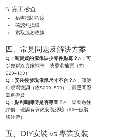
5. 完工檢查
檢查穩固程度
確認無損壞
索取服務收據
四、常見問題及解決方案
Q：淘寶買的傢俬缺少零件點算？
A：可
以先聯絡賣家補寄，或香港補買（約
$20−100）
Q：安裝後發現傢俬尺寸不合？
A：師傅
可現場微調（收$200−500），嚴重問題
需退換貨
Q：點判斷師傅是否專業？
A：查看過往
評價，確認有傢俬安裝經驗（非一般裝
修師傅）
五、DIY安裝 vs 專業安裝