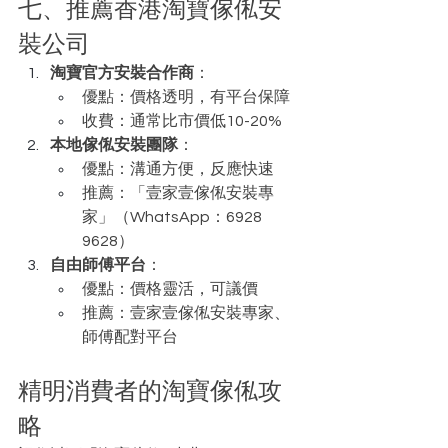
七、推薦香港淘寶傢俬安
裝公司
淘寶官方安裝合作商
：
優點：價格透明，有平台保障
收費：通常比市價低10-20%
本地傢俬安裝團隊
：
優點：溝通方便，反應快速
推薦：「壹家壹傢俬安裝專
家」（WhatsApp：6928 
9628）
自由師傅平台
：
優點：價格靈活，可議價
推薦：壹家壹傢俬安裝專家、
師傅配對平台
精明消費者的淘寶傢俬攻
略