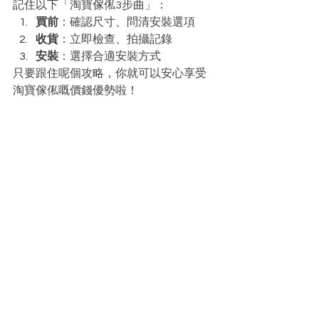
記住以下「淘寶傢俬3步曲」：
買前
：確認尺寸、問清安裝選項
收貨
：立即檢查、拍攝記錄
安裝
：選擇合適安裝方式
只要跟住呢個攻略，你就可以安心享受
淘寶傢俬嘅價錢優勢啦！
查看全部
最新文章