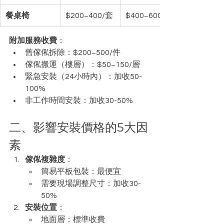
餐桌椅
$200−400/套
$400−600/套
附加服務收費
：
舊傢俬拆除：$200−500/件
傢俬搬運（樓層）：$50−150/層
緊急安裝（24小時內）：加收50-
100%
非工作時間安裝：加收30-50%
二、影響安裝價格的5大因
素
傢俬複雜度
：
簡易平板包裝：最便宜
需要現場調整尺寸：加收30-
50%
安裝位置
：
地面層：標準收費