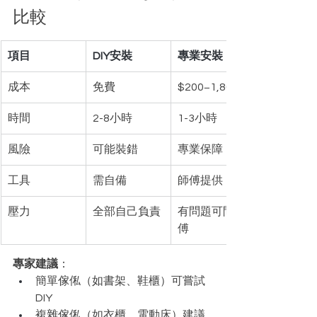
比較
項目
DIY安裝
專業安裝
成本
免費
$200−1,800
時間
2-8小時
1-3小時
風險
可能裝錯
專業保障
工具
需自備
師傅提供
壓力
全部自己負責
有問題可問師
傅
專家建議
：
簡單傢俬（如書架、鞋櫃）可嘗試
DIY
複雜傢俬（如衣櫃、電動床）建議