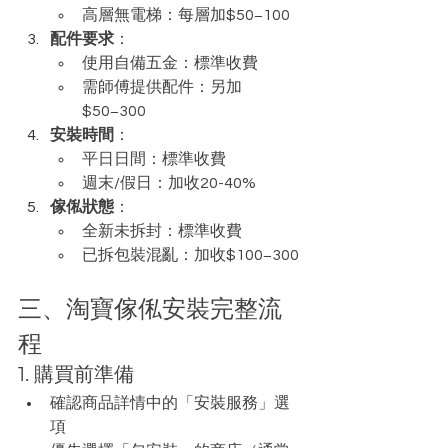
高層無電梯：每層加$50−100
配件要求
：
使用自備五金：標準收費
需師傅提供配件：另加
$50−300
安裝時間
：
平日日間：標準收費
週末/假日：加收20-40%
傢俬狀態
：
全新未拆封：標準收費
已拆包裝混亂：加收$100−300
三、淘寶傢俬安裝完整流
程
1. 購買前準備
確認商品詳情中的「安裝服務」選
項