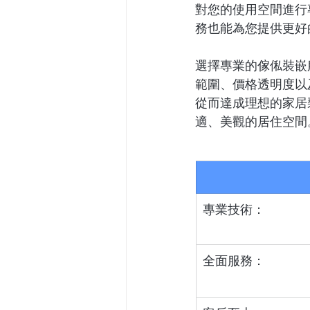
對您的使用空間進行
務也能為您提供更好
選擇專業的傢俬裝嵌
範圍、價格透明度以
從而達成理想的家居
適、美觀的居住空間
專業技術：
全面服務：