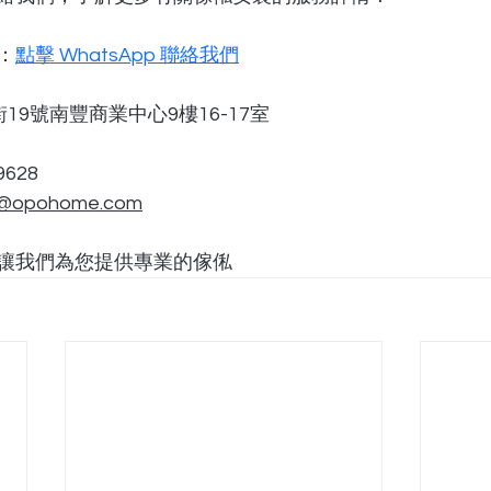
：
點擊 WhatsApp 聯絡我們
19號南豐商業中心9樓16-17室
9628
y@opohome.com
讓我們為您提供專業的
傢俬