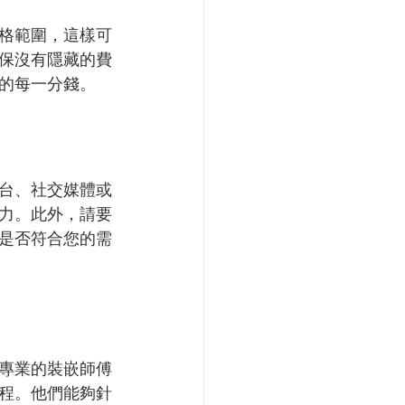
格範圍，這樣可
保沒有隱藏的費
的每一分錢。
台、社交媒體或
力。此外，請要
是否符合您的需
專業的裝嵌師傅
程。他們能夠針