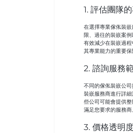
1. 評估團隊
在選擇專業傢俬裝嵌
限、過往的裝嵌案例
有效減少在裝嵌過程
其專業能力的重要保
2. 諮詢服務
不同的傢俬裝嵌公司
裝嵌服務商進行詳細
些公司可能會提供整
滿足您要求的服務商
3. 價格透明