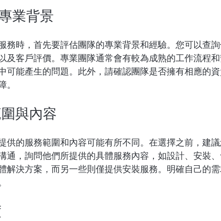
的專業背景
服務時，首先要評估團隊的專業背景和經驗。您可以查詢
以及客戶評價。專業團隊通常會有較為成熟的工作流程和
中可能產生的問題。此外，請確認團隊是否擁有相應的資
障。
範圍與內容
提供的服務範圍和內容可能有所不同。在選擇之前，建議
溝通，詢問他們所提供的具體服務內容，如設計、安裝、
體解決方案，而另一些則僅提供安裝服務。明確自己的需
。
度