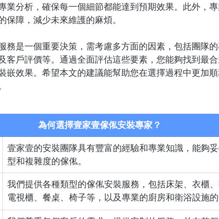
專業分析，確保每一個細節都能達到預期效果。此外，專
的保障，減少未來維護的麻煩。
服務是一個重要決策，需考慮多方面的因素，包括團隊的
及客戶評價等。通過全面評估這些要素，您能夠找到最合
裝嵌效果。希望本文的建議能幫助您在選擇過程中更加順
。
為何選擇壹家壹傢俬安裝專家？
壹家壹的安裝團隊具有豐富的經驗和專業知識，能夠妥
型和複雜度的傢俬。
我們提供各種類型的傢俬安裝服務，包括床架、衣櫃、
電視櫃、餐桌、椅子等，以及專業的廚房和衛浴設施的