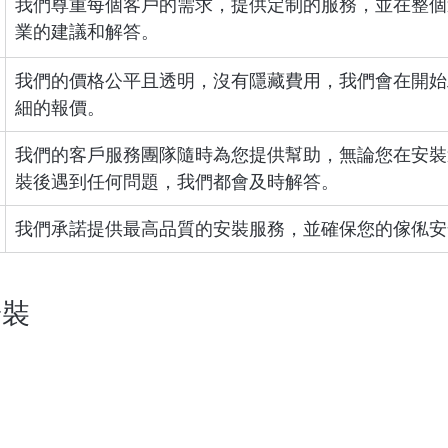
我們尊重每個客戶的需求，提供定制的服務，並在整個
業的建議和解答。
我們的價格公平且透明，沒有隱藏費用，我們會在開始
細的報價。
我們的客戶服務團隊隨時為您提供幫助，無論您在安裝
裝後遇到任何問題，我們都會及時解答。
我們承諾提供最高品質的安裝服務，並確保您的傢俬安
安裝