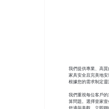
我們
提供專業、高質
家具安全且完美地安
根據您的需求制定靈
我們重視每位客戶的
算問題。選擇壹家壹
舒適與美觀。立即聯