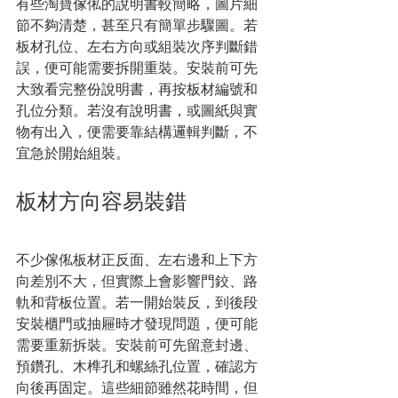
有些淘寶傢俬的說明書較簡略，圖片細
節不夠清楚，甚至只有簡單步驟圖。若
板材孔位、左右方向或組裝次序判斷錯
誤，便可能需要拆開重裝。安裝前可先
大致看完整份說明書，再按板材編號和
孔位分類。若沒有說明書，或圖紙與實
物有出入，便需要靠結構邏輯判斷，不
宜急於開始組裝。
板材方向容易裝錯
不少傢俬板材正反面、左右邊和上下方
向差別不大，但實際上會影響門鉸、路
軌和背板位置。若一開始裝反，到後段
安裝櫃門或抽屜時才發現問題，便可能
需要重新拆裝。安裝前可先留意封邊、
預鑽孔、木榫孔和螺絲孔位置，確認方
向後再固定。這些細節雖然花時間，但