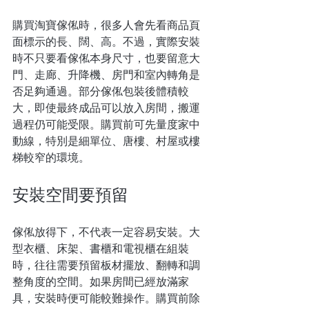
購買淘寶傢俬時，很多人會先看商品頁
面標示的長、闊、高。不過，實際安裝
時不只要看傢俬本身尺寸，也要留意大
門、走廊、升降機、房門和室內轉角是
否足夠通過。部分傢俬包裝後體積較
大，即使最終成品可以放入房間，搬運
過程仍可能受限。購買前可先量度家中
動線，特別是細單位、唐樓、村屋或樓
梯較窄的環境。
安裝空間要預留
傢俬放得下，不代表一定容易安裝。大
型衣櫃、床架、書櫃和電視櫃在組裝
時，往往需要預留板材擺放、翻轉和調
整角度的空間。如果房間已經放滿家
具，安裝時便可能較難操作。購買前除