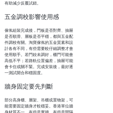
有助減少反覆試錯。
五金調校影響使用感
傢俬組裝完成後，門板是否對齊、抽屜
是否順滑、層板是否平穩，都與五金配
件調校有關。淘寶傢俬的五金質素和設
計各有不同，有些需要較仔細調整才會
使用順手。若門鉸未調好，櫃門可能會
高低不平；若路軌位置偏差，抽屜可能
會卡住或關不緊。完成安裝後，最好逐
一測試開合和穩固度。
牆身固定要先判斷
部分高身櫃、層架、吊櫃或置物架，可
能需要固定牆身才較穩妥。香港單位牆
身材質不一，有些是實牆，有些是間隔