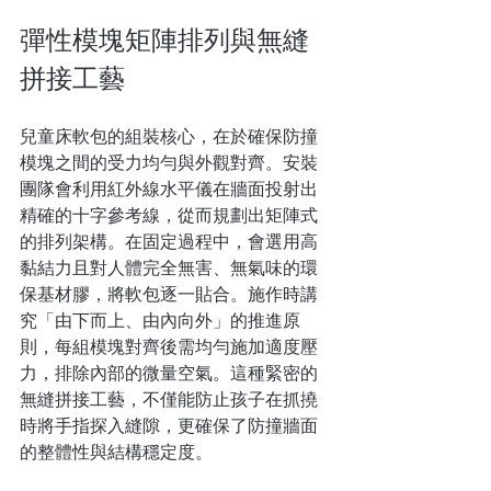
彈性模塊矩陣排列與無縫
拼接工藝
兒童床軟包的組裝核心，在於確保防撞
模塊之間的受力均勻與外觀對齊。安裝
團隊會利用紅外線水平儀在牆面投射出
精確的十字參考線，從而規劃出矩陣式
的排列架構。在固定過程中，會選用高
黏結力且對人體完全無害、無氣味的環
保基材膠，將軟包逐一貼合。施作時講
究「由下而上、由內向外」的推進原
則，每組模塊對齊後需均勻施加適度壓
力，排除內部的微量空氣。這種緊密的
無縫拼接工藝，不僅能防止孩子在抓撓
時將手指探入縫隙，更確保了防撞牆面
的整體性與結構穩定度。