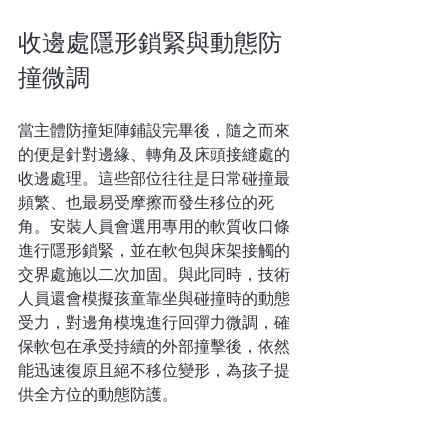
收邊處隱形鎖緊與動態防
撞微調
當主體防撞矩陣鋪設完畢後，隨之而來
的便是針對邊緣、轉角及床頭接縫處的
收邊處理。這些部位往往是日常碰撞最
頻繁、也最易受摩擦而發生移位的死
角。安裝人員會選用專用的軟質收口條
進行隱形鎖緊，並在軟包與床架接觸的
交界處施以二次加固。與此同時，技術
人員還會模擬孩童靠坐與碰撞時的動態
受力，對邊角模塊進行回彈力微調，確
保軟包在承受持續的外部撞擊後，依然
能迅速復原且絕不移位變形，為孩子提
供全方位的動態防護。