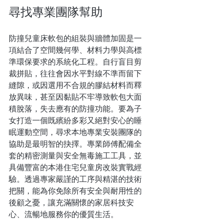
尋找專業團隊幫助
防撞兒童床軟包的組裝與牆體加固是一
項結合了空間幾何學、材料力學與高標
準環保要求的系統化工程。自行盲目剪
裁拼貼，往往會因水平對線不準而留下
縫隙，或因選用不合規的膠結材料而釋
放異味，甚至因黏貼不牢導致軟包大面
積脫落，失去應有的防撞功能。要為子
女打造一個既繽紛多彩又絕對安心的睡
眠運動空間，尋求本地專業安裝團隊的
協助是最明智的抉擇。專業師傅配備全
套的精密測量與安全無毒施工工具，並
具備豐富的本港住宅兒童房改裝實戰經
驗。透過專家嚴謹的工序與精湛的技術
把關，能為你免除所有安全與耐用性的
後顧之憂，讓充滿關懷的家居科技安
心、流暢地服務你的優質生活。