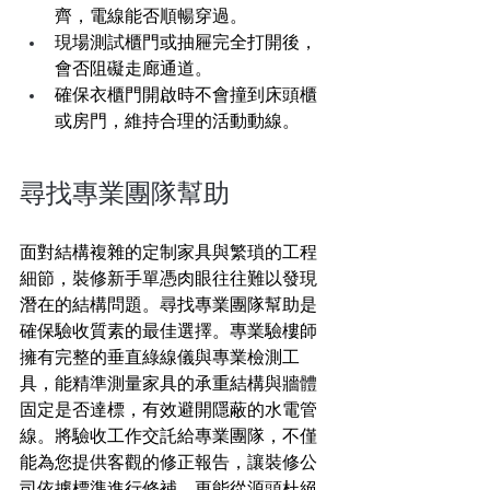
齊，電線能否順暢穿過。
現場測試櫃門或抽屜完全打開後，
會否阻礙走廊通道。
確保衣櫃門開啟時不會撞到床頭櫃
或房門，維持合理的活動動線。
尋找專業團隊幫助 
面對結構複雜的定制家具與繁瑣的工程
細節，裝修新手單憑肉眼往往難以發現
潛在的結構問題。尋找專業團隊幫助是
確保驗收質素的最佳選擇。專業驗樓師
擁有完整的垂直綠線儀與專業檢測工
具，能精準測量家具的承重結構與牆體
固定是否達標，有效避開隱蔽的水電管
線。將驗收工作交託給專業團隊，不僅
能為您提供客觀的修正報告，讓裝修公
司依據標準進行修補，更能從源頭杜絕