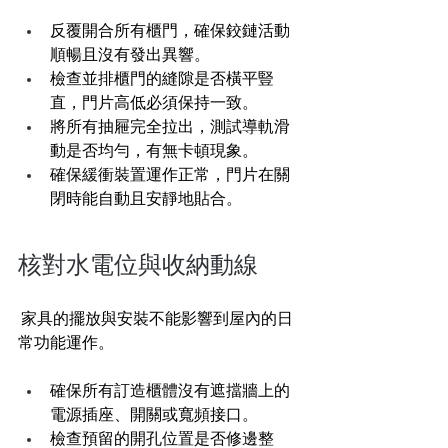
反覆開合所有櫃門，確保鉸鏈活動
順暢且沒有發出異響。
檢查並排櫃門的縫隙是否橫平豎
直，門片高低必須保持一致。
將所有抽屜完全拉出，測試導軌滑
動是否均勻，有無卡頓現象。
確保緩衝裝置運作正常，門片在關
閉時能自動且安靜地貼合。
核對水電位與收納動線
 家具的擺放與安裝不能影響到屋內的日
常功能運作。
確保所有訂造櫃體沒有遮擋牆上的
電源插座、開關或寬頻接口。
檢查預留的開孔位置是否修邊整